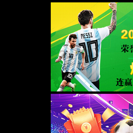
金沙6165总站线路检测(中国)有限公司-环
学生
学生
|
教职工
|
校友
|
访客
|
招聘
首页
服务门户
金沙6165总站线路检测
通知公告
机构设置
通知公告 /
校园公告
采购公告
教育教学
校园公告
科学研究
关于北一区体育馆暂停开放的通知
2026-05-29
师资队伍
来源：体育教学研究部
点击次数：
540
招生就业
金沙6165总站线路检测(中国)有限公司-环