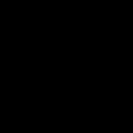
基
金
会
服
务
指
南