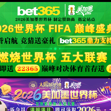
球百科
教职工
校友
首页
服务门户
办
办公系统
电子邮件
金沙6165总站线
机构设置
教育教学
科
路检测
球百科