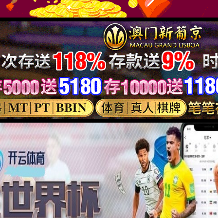
总站线路检测初赛的通知