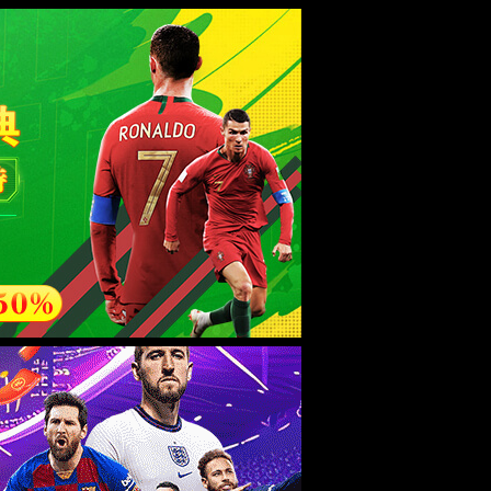
访客
招聘
公系统
电子邮件
领导信箱
图书资料
EN
领导信箱
图书资料
EN
学研究
师资队伍
招生就业
合作交流