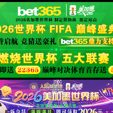
球百科
教职工
校友
首页
服务门户
办
办公系统
电子邮件
金沙6165总站线
机构设置
教育教学
科
路检测
球百科
XML 地图