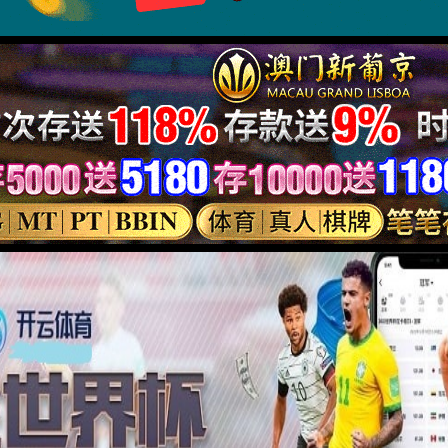
球百科
XML 地图
点击下载
球百科