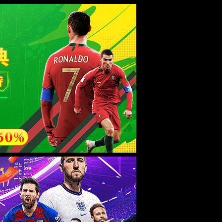
访客
招聘
公系统
电子邮件
领导信箱
图书资料
EN
领导信箱
图书资料
EN
学研究
师资队伍
招生就业
合作交流