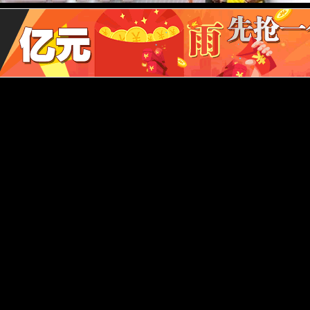
XML 地图
点击下载
球百科
XML 地图
点击下载