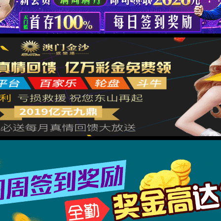
点击下载
球百科
XML 地图
点击下载
球百科
XML 地图