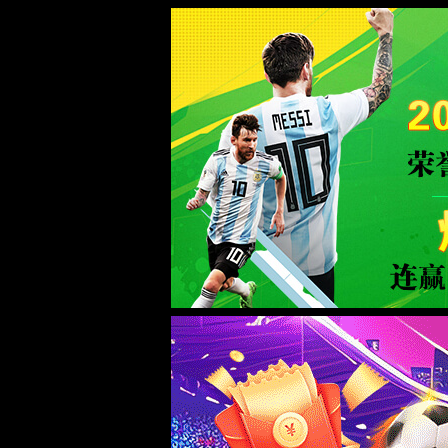
金沙6165总站线路检测(中国)有限公司-环
学生
学生
|
教职工
|
校友
|
访客
|
招聘
首页
服务门户
金沙6165总站线路检测
金沙6165总站线路检测
机构设置
金沙6165总站线路检测 /
6165cc金沙总站简介
历史沿革
现任领导
历届领导
数据师大
6165cc金沙总站标识
教育教学
6165cc金沙总站标识
科学研究
校徽
金沙6165总站线路检测(中国)有限公司-环
师资队伍
招生就业