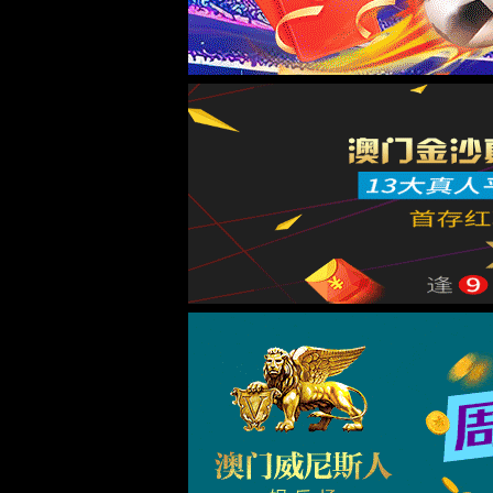
合作交流
校名
金沙6165总站线路检测(中国)有限公司-环
标准色
金沙6165总站线路检测(中国)有限公司-环
校训